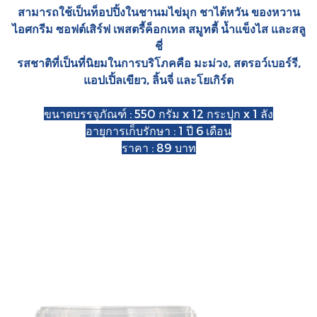
สามารถใช้เป็นท็อปปิ้งในชานมไข่มุก ชาไต้หวัน ของหวาน
ไอศกรีม ซอฟต์เสิร์ฟ เพสตรี้ค็อกเทล สมูทตี้ น้ำแข็งไส และสลู
ชี่
รสชาติที่เป็นที่นิยมในการบริโภคคือ มะม่วง, สตรอว์เบอร์รี,
แอปเปิ้ลเขียว, ลิ้นจี่ และโยเกิร์ต
ขนาดบรรจุภัณฑ์ : 550 กรัม x 12 กระปุก x 1 ลัง
อายุการเก็บรักษา : 1 ปี 6 เดือน
ราคา : 89 บาท