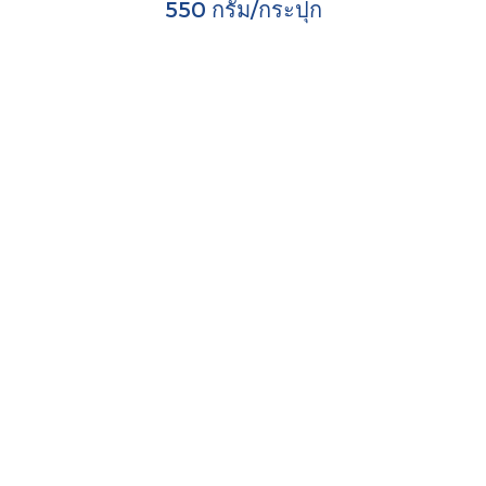
550 กรัม/กระปุก